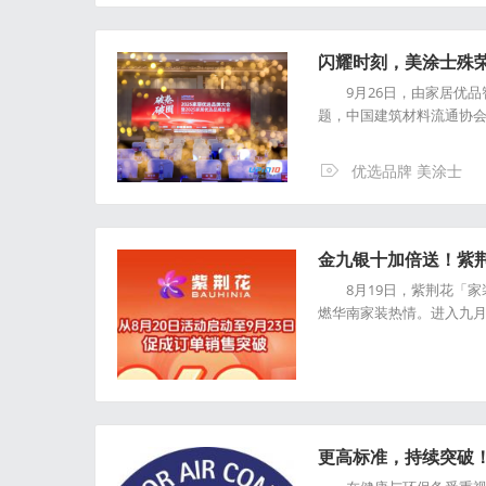
闪耀时刻，美涂士殊
9月26日，由家居优品智
题，中国建筑材料流通协
优选品牌 美涂士
金九银十加倍送！紫
8月19日，紫荆花「家
燃华南家装热情。进入九
更高标准，持续突破！No