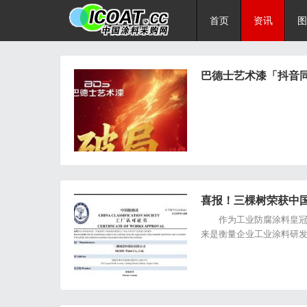
首页
资讯
图
巴德士艺术漆「抖音同
喜报！三棵树荣获中
作为工业防腐涂料皇冠上
来是衡量企业工业涂料研