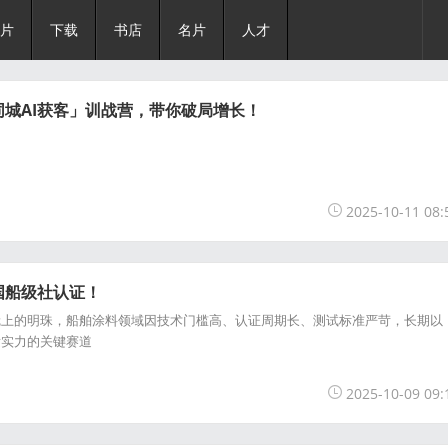
片
下载
书店
名片
人才
城AI获客」训战营，带你破局增长！
2025-10-11 08:
国船级社认证！
的明珠，船舶涂料领域因技术门槛高、认证周期长、测试标准严苛，长期以
发实力的关键赛道
2025-10-09 09: