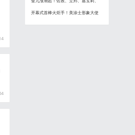
金九涨潮起！佐敦、立邦、嘉宝莉、
开幕式首棒火炬手！美涂士形象大使
14
剂
04