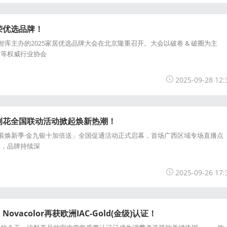
荣优选品牌！
库主办的2025家居优选品牌大会在北京隆重召开。大会以破卷 & 破圈为主
会等权威行业协会
2025-09-28 12:
荆花全国联动活动掀起焕新热潮！
装焕新季·金九银十加倍送」全国促通活动正式启幕，首场广西区域专场直播点
月，品牌持续深
2025-09-26 17:
vacolor再获欧洲IAC-Gold(金级)认证！