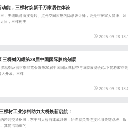
新动能，三棵树焕新千万家居住体验
，美缝既是衔接瓷砖、点亮空间质感的隐形设计师，更是守护家人健康、延
。近日，三棵树美
2025-09-28 13:
 三棵树闪耀第28届中国国际胶粘剂展
粘剂及密封剂展览会暨第20届中国国际胶粘带与薄膜展览会(以下简称胶粘
盛大开幕。三棵
2025-09-28 13:
！三棵树工业涂料助力大桥焕新启航！
跨河交通枢纽，东平河大桥自建成以来，始终肩负着连接区域关键路段、服
命。其简洁稳重的