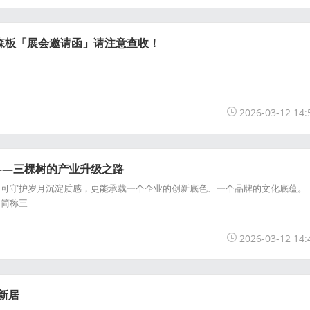
森板「展会邀请函」请注意查收！
2026-03-12 14:
——三棵树的产业升级之路
，可守护岁月沉淀质感，更能承载一个企业的创新底色、一个品牌的文化底蕴。
（简称三
2026-03-12 14:
新居