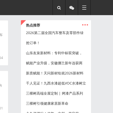
...
热点推荐
2026第二届全国汽车整车及零部件绿
车
抢订单！
山东友泉新材料：专利中标双突破，
04
赋能产业升级，安徽挪兰新年连获两
新质赋能！天问新材绘就2026新材料
千人见证！九西水漆超低VOC水漆树立
响
三棵树高端全屋定制 | 烤漆产品系列
三棵树引领健康家居新革命
01