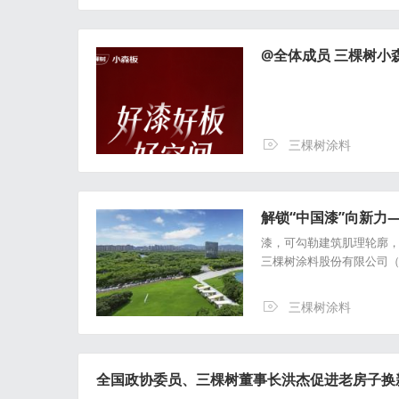
@全体成员 三棵树小
三棵树涂料
解锁“中国漆”向新力
漆，可勾勒建筑肌理轮廓
三棵树涂料股份有限公司
三棵树涂料
全国政协委员、三棵树董事长洪杰促进老房子换