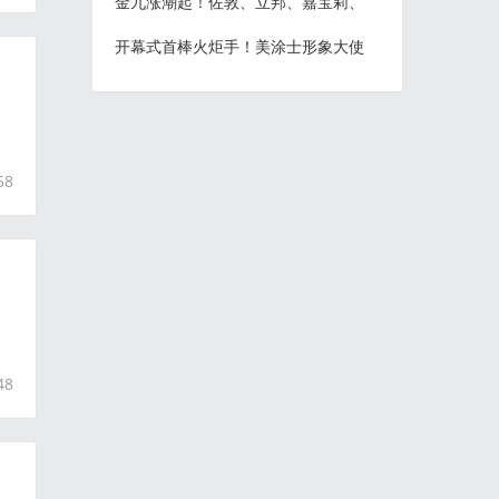
金九涨潮起！佐敦、立邦、嘉宝莉、
开幕式首棒火炬手！美涂士形象大使
58
48