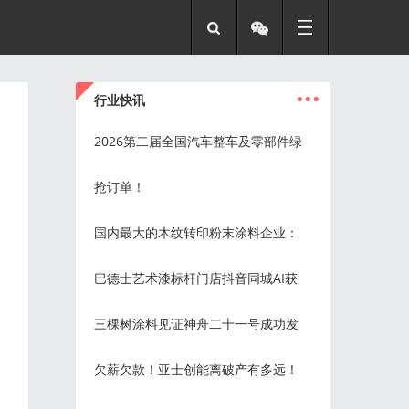
...
行业快讯
2026第二届全国汽车整车及零部件绿
抢订单！
国内最大的木纹转印粉末涂料企业：
巴德士艺术漆标杆门店抖音同城AI获
三棵树涂料见证神舟二十一号成功发
欠薪欠款！亚士创能离破产有多远！