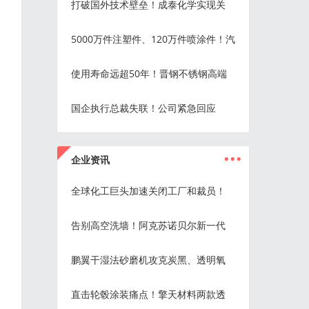
打破国外技术壁垒！成泰化学实现关
5000万件注塑件、120万件喷涂件！汽
使用寿命远超50年！晋钢不锈钢高端
国企执行总裁失联！公司紧急回应
...
企业资讯
全球化工巨头加速关闭工厂和裁员！
告别高空洗墙！阿克苏诺贝尔新一代
鹏翼干湿法砂磨机攻克炭黑、透明氧
直击轮毂涂装痛点！擎天材料两款透