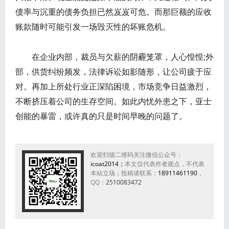
债率与沉重的债务负担已然岌岌可危。而那巨额的应收
账款随时可能引发一场毁灭性的坏账危机。
在企业内部，裁员与欠薪的阴霾笼罩，人心惶惶;外
部，供货纠纷频发，法律诉讼如影随形，让公司疲于应
对。再加上所处行业正深陷困境，市场竞争日益激烈，
不断挤压着公司的生存空间。如此内忧外患之下，亚士
创能的暴雷，或许真的只是时间早晚的问题了。
欢迎扫描二维码关注微信公众号：
icoat2014；
本文仅代表作者观点，不代表
本站立场；投稿请联系：
18911461190
，
QQ：
2510083472