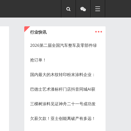
...
行业快讯
2026第二届全国汽车整车及零部件绿
抢订单！
国内最大的木纹转印粉末涂料企业：
巴德士艺术漆标杆门店抖音同城AI获
三棵树涂料见证神舟二十一号成功发
欠薪欠款！亚士创能离破产有多远！