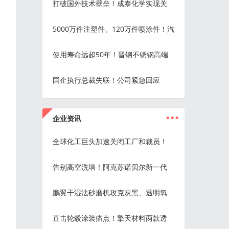
打破国外技术壁垒！成泰化学实现关
5000万件注塑件、120万件喷涂件！汽
使用寿命远超50年！晋钢不锈钢高端
国企执行总裁失联！公司紧急回应
...
企业资讯
全球化工巨头加速关闭工厂和裁员！
告别高空洗墙！阿克苏诺贝尔新一代
鹏翼干湿法砂磨机攻克炭黑、透明氧
直击轮毂涂装痛点！擎天材料两款透