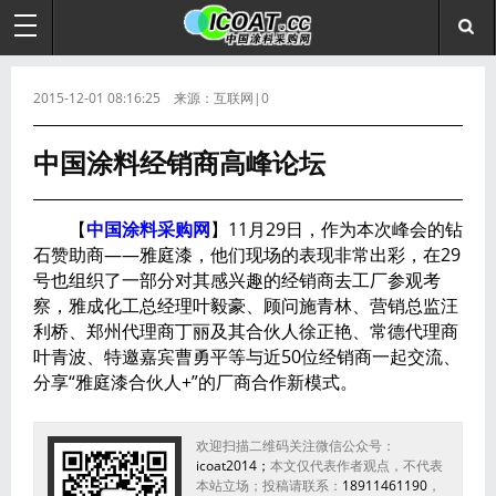
2015-12-01 08:16:25 来源：互联网|0
中国涂料经销商高峰论坛
【
中国涂料采购网
】11月29日，作为本次峰会的钻
石赞助商——雅庭漆，他们现场的表现非常出彩，在29
号也组织了一部分对其感兴趣的经销商去工厂参观考
察，雅成化工总经理叶毅豪、顾问施青林、营销总监汪
利桥、郑州代理商丁丽及其合伙人徐正艳、常德代理商
叶青波、特邀嘉宾曹勇平等与近50位经销商一起交流、
分享“雅庭漆合伙人+”的厂商合作新模式。
欢迎扫描二维码关注微信公众号：
icoat2014；
本文仅代表作者观点，不代表
本站立场；投稿请联系：
18911461190
，