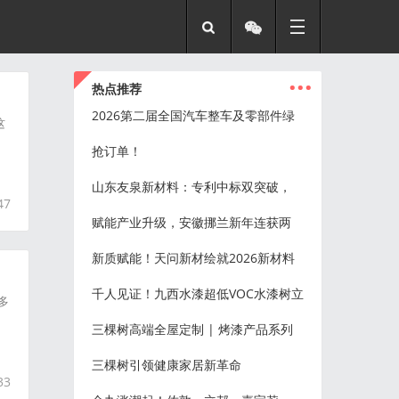
...
热点推荐
2026第二届全国汽车整车及零部件绿
这
抢订单！
山东友泉新材料：专利中标双突破，
47
赋能产业升级，安徽挪兰新年连获两
新质赋能！天问新材绘就2026新材料
千人见证！九西水漆超低VOC水漆树立
多
三棵树高端全屋定制 | 烤漆产品系列
三棵树引领健康家居新革命
33