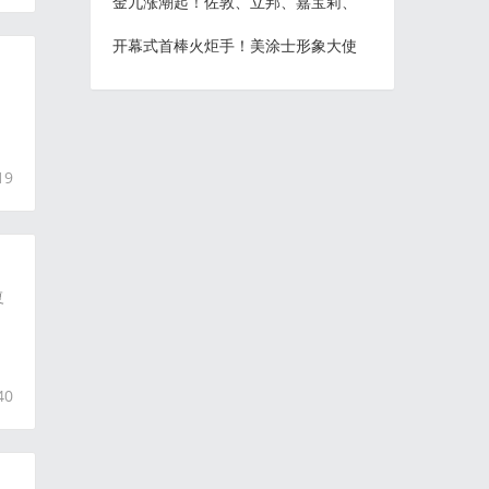
金九涨潮起！佐敦、立邦、嘉宝莉、
开幕式首棒火炬手！美涂士形象大使
19
复
40