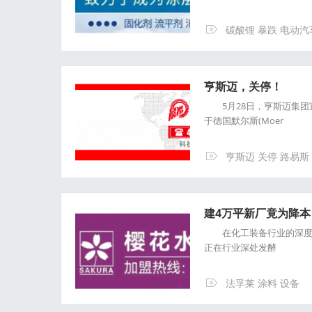
碳酸锂 暴跌 电动汽
亨斯迈，关停！
5月28日，亨斯迈集团
于德国默尔斯(Moer
亨斯迈 关停 路易斯
建4万平新厂竟为降本
在化工装备行业的深度调
正在行业深处发酵
法孚莱 涂料 设备