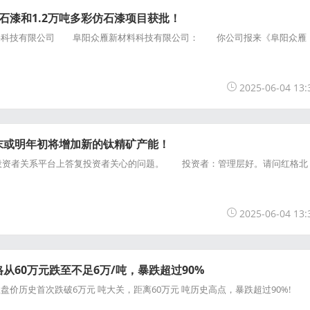
石漆和1.2万吨多彩仿石漆项目获批！
科技有限公司 阜阳众雁新材料科技有限公司： 你公司报来《阜阳众雁
2025-06-04 13:
末或明年初将增加新的钛精矿产能！
投资者关系平台上答复投资者关心的问题。 投资者：管理层好。请问红格北
2025-06-04 13:
从60万元跌至不足6万/吨，暴跌超过90%
历史首次跌破6万元 吨大关，距离60万元 吨历史高点，暴跌超过90%!