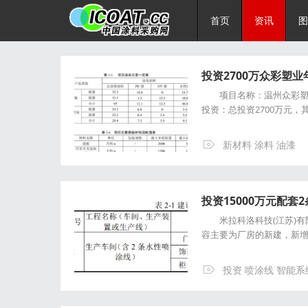
首页
资讯
图
投资2700万众彩塑业
项目名称：温州众彩塑业科
投资：总投资2700万元，
新材料 涂料 油漆
投资15000万元配
米拉科洛科技(江苏)有限
容主要为厂房的新建，新
投资 喷涂线 智能系