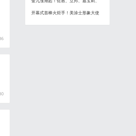
金九涨潮起！佐敦、立邦、嘉宝莉、
开幕式首棒火炬手！美涂士形象大使
36
30