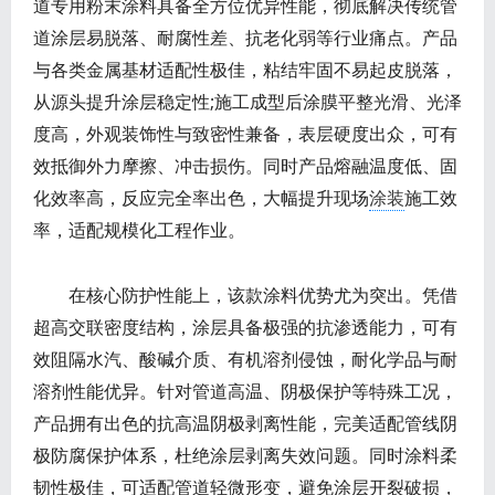
道专用粉末涂料具备全方位优异性能，彻底解决传统管
道涂层易脱落、耐腐性差、抗老化弱等行业痛点。产品
与各类金属基材适配性极佳，粘结牢固不易起皮脱落，
从源头提升涂层稳定性;施工成型后涂膜平整光滑、光泽
度高，外观装饰性与致密性兼备，表层硬度出众，可有
效抵御外力摩擦、冲击损伤。同时产品熔融温度低、固
化效率高，反应完全率出色，大幅提升现场
涂装
施工效
率，适配规模化工程作业。
在核心防护性能上，该款涂料优势尤为突出。凭借
超高交联密度结构，涂层具备极强的抗渗透能力，可有
效阻隔水汽、酸碱介质、有机溶剂侵蚀，耐化学品与耐
溶剂性能优异。针对管道高温、阴极保护等特殊工况，
产品拥有出色的抗高温阴极剥离性能，完美适配管线阴
极防腐保护体系，杜绝涂层剥离失效问题。同时涂料柔
韧性极佳，可适配管道轻微形变，避免涂层开裂破损，