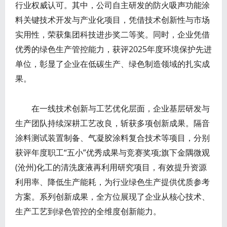
行业权威认可。其中，公司自主研发的防火吸声功能涂
料关键技术开发与产业化项目，凭借技术创新性与市场
实用性，荣获集团科技进步奖二等奖。同时，企业凭借
优秀的绿色生产管控能力，获评2025年度环境保护先进
单位，彰显了企业在低碳生产、绿色制造领域的扎实成
果。
在一线技术创新与工艺优化层面，企业基层研发与
生产团队持续深耕工艺改良，斩获多项创新成果。隔音
涂料测试装置制备、气凝胶涂料复合技术等项目，分别
获评年度职工“五小”优秀成果与竞赛奖项;旗下金隅微观
(沧州)化工的清洗废液再利用研究项目，有效提升资源
利用率、降低生产能耗，为行业绿色生产提供优质参考
方案。系列创新成果，全方位展现了企业从核心技术、
生产工艺到绿色管控的全维度创新能力。