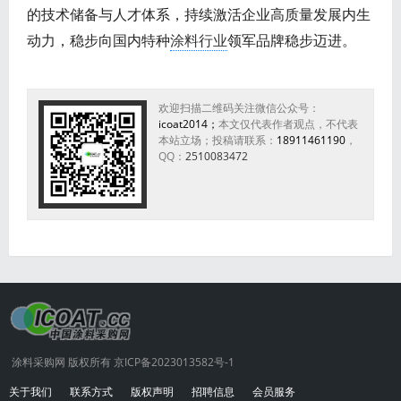
的技术储备与人才体系，持续激活企业高质量发展内生
动力，稳步向国内特种
涂料行业
领军品牌稳步迈进。
欢迎扫描二维码关注微信公众号：
icoat2014；
本文仅代表作者观点，不代表
本站立场；投稿请联系：
18911461190
，
QQ：
2510083472
涂料采购网 版权所有 京ICP备2023013582号-1
关于我们
联系方式
版权声明
招聘信息
会员服务