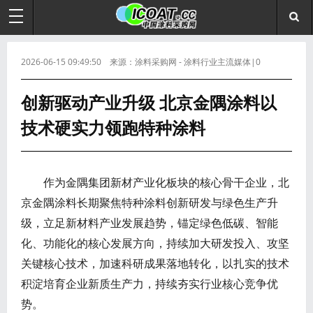
2026-06-15 09:49:50 来源：涂料采购网 - 涂料行业主流媒体|0
创新驱动产业升级 北京金隅涂料以
技术硬实力领跑特种涂料
作为金隅集团新材产业化板块的核心骨干企业，北
京金隅涂料长期聚焦特种涂料创新研发与绿色生产升
级，立足新材料产业发展趋势，锚定绿色低碳、智能
化、功能化的核心发展方向，持续加大研发投入、攻坚
关键核心技术，加速科研成果落地转化，以扎实的技术
积淀培育企业新质生产力，持续夯实行业核心竞争优
势。