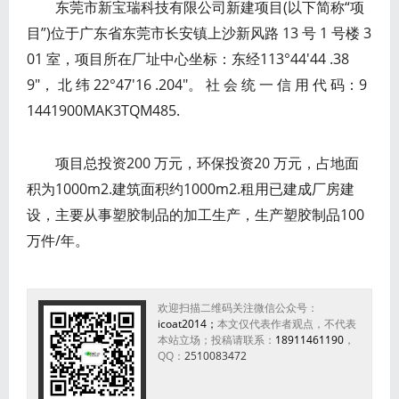
东莞市新宝瑞科技有限公司新建项目(以下简称“项
目”)位于广东省东莞市长安镇上沙新风路 13 号 1 号楼 3
01 室，项目所在厂址中心坐标：东经113°44′44 .38
9″， 北 纬 22°47′16 .204″。 社 会 统 一 信 用 代 码：9
1441900MAK3TQM485.
项目总投资200 万元，环保投资20 万元，占地面
积为1000m2.建筑面积约1000m2.租用已建成厂房建
设，主要从事塑胶制品的加工生产，生产塑胶制品100
万件/年。
欢迎扫描二维码关注微信公众号：
icoat2014；
本文仅代表作者观点，不代表
本站立场；投稿请联系：
18911461190
，
QQ：
2510083472