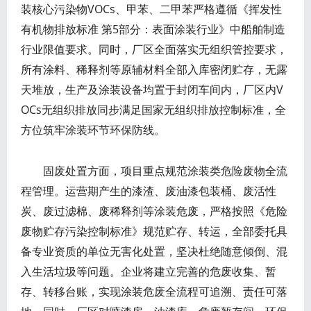
装核心污染物VOCs、甲苯、二甲苯严格遵循《挥发性
有机物排放标准 第5部分：表面涂装行业》中船舶制造
行业限值要求。同时，厂区全面落实无组织管控要求，
所有涂料、稀释剂等原辅材料全部入库密闭贮存，无露
天堆放，生产及涂装设备均置于封闭车间内，厂区内V
OCs无组织排放同步满足国家无组织排放控制标准，全
方位筑牢涂装环节环保防线。
固废处置方面，项目重点规范涂装类危险废物全流
程管理。运营期产生的漆渣、废油漆包装桶、废活性
炭、废过滤棉、废稀释剂等涂装危废，严格按照《危险
废物贮存污染控制标准》规范贮存、转运，全部委托具
备专业资质的单位无害化处置，坚决杜绝随意倾倒、混
入生活垃圾等问题。企业将建立完善的危废收集、暂
存、转移台账，实现涂装危废全流程可追溯、责任可落