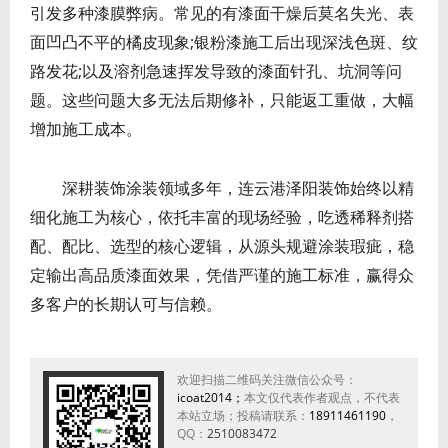
引发多种漆膜弊病。常见的有漆面干燥后莫名失光、表
面凹凸不平的橘皮现象;银粉漆施工后出现深浅色斑、纹
路发花;以及溶剂急速挥发导致的漆面针孔、坑洞等问
题。这些问题大多无法后期修补，只能返工重做，大幅
增加施工成本。
深耕装饰涂装领域多年，连云港泽阳装饰始终以精
细化施工为核心，依托丰富的现场经验，吃透稀释剂搭
配、配比、选型的核心逻辑，从源头规避涂装瑕疵，稳
定输出高品质漆面效果，凭借严谨的施工标准，赢得众
多客户的长期认可与信赖。
欢迎扫描二维码关注微信公众号：
icoat2014；
本文仅代表作者观点，不代表
本站立场；投稿请联系：
18911461190
，
QQ：
2510083472