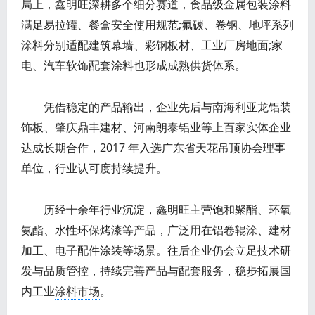
局上，鑫明旺深耕多个细分赛道，食品级金属包装涂料
满足易拉罐、餐盒安全使用规范;氟碳、卷钢、地坪系列
涂料分别适配建筑幕墙、彩钢板材、工业厂房地面;家
电、汽车软饰配套涂料也形成成熟供货体系。
凭借稳定的产品输出，企业先后与南海利亚龙铝装
饰板、肇庆鼎丰建材、河南朗泰铝业等上百家实体企业
达成长期合作，2017 年入选广东省天花吊顶协会理事
单位，行业认可度持续提升。
历经十余年行业沉淀，鑫明旺主营饱和聚酯、环氧
氨酯、水性环保烤漆等产品，广泛用在铝卷辊涂、建材
加工、电子配件涂装等场景。往后企业仍会立足技术研
发与品质管控，持续完善产品与配套服务，稳步拓展国
内工业
涂料市场
。