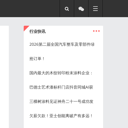
...
行业快讯
2026第二届全国汽车整车及零部件绿
抢订单！
国内最大的木纹转印粉末涂料企业：
巴德士艺术漆标杆门店抖音同城AI获
三棵树涂料见证神舟二十一号成功发
欠薪欠款！亚士创能离破产有多远！