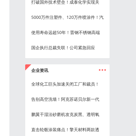
打破国外技术壁垒！成泰化学实现关
5000万件注塑件、120万件喷涂件！汽
使用寿命远超50年！晋钢不锈钢高端
国企执行总裁失联！公司紧急回应
...
企业资讯
全球化工巨头加速关闭工厂和裁员！
告别高空洗墙！阿克苏诺贝尔新一代
鹏翼干湿法砂磨机攻克炭黑、透明氧
直击轮毂涂装痛点！擎天材料两款透