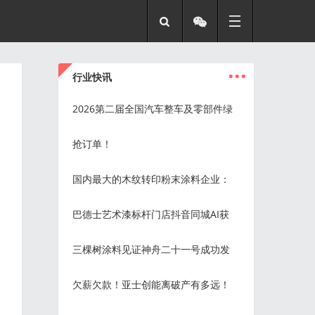
...
行业快讯
2026第二届全国汽车整车及零部件绿
抢订单！
国内最大的木纹转印粉末涂料企业：
巴德士艺术漆标杆门店抖音同城AI获
三棵树涂料见证神舟二十一号成功发
欠薪欠款！亚士创能离破产有多远！