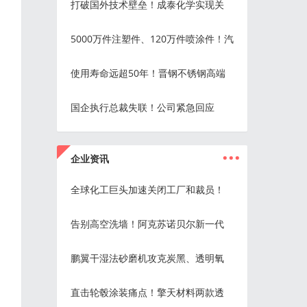
打破国外技术壁垒！成泰化学实现关
5000万件注塑件、120万件喷涂件！汽
使用寿命远超50年！晋钢不锈钢高端
国企执行总裁失联！公司紧急回应
...
企业资讯
全球化工巨头加速关闭工厂和裁员！
告别高空洗墙！阿克苏诺贝尔新一代
鹏翼干湿法砂磨机攻克炭黑、透明氧
直击轮毂涂装痛点！擎天材料两款透