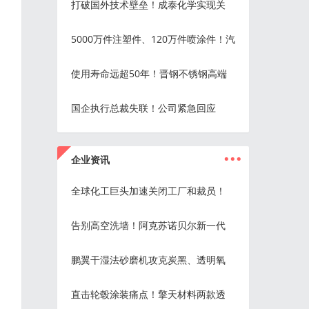
打破国外技术壁垒！成泰化学实现关
5000万件注塑件、120万件喷涂件！汽
使用寿命远超50年！晋钢不锈钢高端
国企执行总裁失联！公司紧急回应
...
企业资讯
全球化工巨头加速关闭工厂和裁员！
告别高空洗墙！阿克苏诺贝尔新一代
鹏翼干湿法砂磨机攻克炭黑、透明氧
直击轮毂涂装痛点！擎天材料两款透