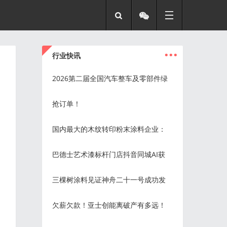
...
行业快讯
2026第二届全国汽车整车及零部件绿
抢订单！
国内最大的木纹转印粉末涂料企业：
巴德士艺术漆标杆门店抖音同城AI获
三棵树涂料见证神舟二十一号成功发
欠薪欠款！亚士创能离破产有多远！